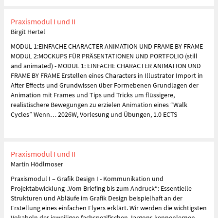
Praxismodul I und II
Birgit Hertel
MODUL 1:EINFACHE CHARACTER ANIMATION UND FRAME BY FRAME
MODUL 2:MOCKUPS FÜR PRÄSENTATIONEN UND PORTFOLIO (still
and animated) - MODUL 1: EINFACHE CHARACTER ANIMATION UND
FRAME BY FRAME Erstellen eines Characters in Illustrator Import in
After Effects und Grundwissen über Formebenen Grundlagen der
Animation mit Frames und Tips und Tricks um flüssigere,
realistischere Bewegungen zu erzielen Animation eines “Walk
Cycles” Wenn… 2026W, Vorlesung und Übungen, 1.0 ECTS
Praxismodul I und II
Martin Hödlmoser
Praxismodul I – Grafik Design I - Kommunikation und
Projektabwicklung „Vom Briefing bis zum Andruck“: Essentielle
Strukturen und Abläufe im Grafik Design beispielhaft an der
Erstellung eines einfachen Flyers erklärt. Wir werden die wichtigsten
Vokabeln der jeweiligen fachspezifischen Jargons kennenlernen,