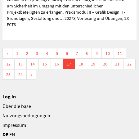
um Sicherheit im Umgang mit den unterschiedlichen
Projektbeteiligten zu erlangen. Praxismodul II – Grafik Design II -
Grundlagen, Gestaltung und… 2027S, Vorlesung und Übungen, 1.0
ECTS
«
1
2
3
4
5
6
7
8
9
10
11
12
13
14
15
16
17
18
19
20
21
22
23
24
»
Log In
Über die base
Nutzungsbedingungen
Impressum
DE
EN