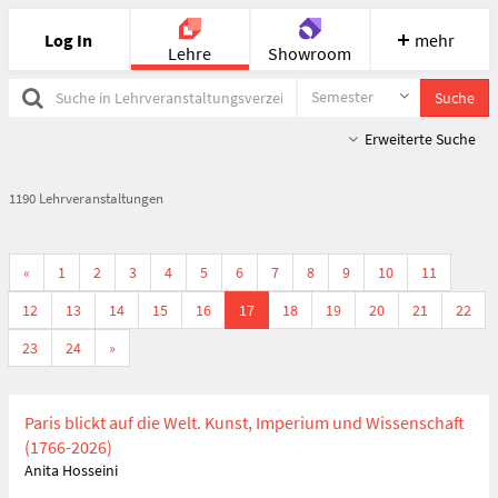
Log In
mehr
Lehre
Showroom
Semester
Suche
Suche
in
Portfolio
Image
Cloud
Chat
Lehrveranstaltungsverzeichnis
Erweiterte Suche
Meet
Recherche
Hilfe
1190 Lehrveranstaltungen
«
1
2
3
4
5
6
7
8
9
10
11
12
13
14
15
16
17
18
19
20
21
22
23
24
»
Paris blickt auf die Welt. Kunst, Imperium und Wissenschaft
(1766-2026)
Anita Hosseini