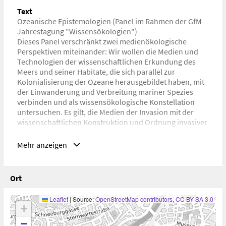
Text
Ozeanische Epistemologien (Panel im Rahmen der GfM
Jahrestagung "Wissensökologien")
Dieses Panel verschränkt zwei medienökologische
Perspektiven miteinander: Wir wollen die Medien und
Technologien der wissenschaftlichen Erkundung des
Meers und seiner Habitate, die sich parallel zur
Kolonialisierung der Ozeane herausgebildet haben, mit
der Einwanderung und Verbreitung mariner Spezies
verbinden und als wissensökologische Konstellation
untersuchen. Es gilt, die Medien der Invasion mit der
wissenschaftlichen Konstruktion und Ordnung invasiver
Arten in Verbindung zu bringen und ihre
Wechselwirkungen auszuloten. Dazu werden wir das
Mehr anzeigen
Meer nicht nur als dynamisches artenreiches Habitat mit
fluiden Grenzen begreifen, sondern gleichermaßen als
fragiles epistemisches Milieu, in dem biologische
Ort
Theorien der Diversität und maritime
Medientechnologien gleichermaßen erprobt wie
Leaflet
|
Source:
OpenStreetMap contributors
,
CC BY-SA 3.0
situierte Wissenspraktiken ausgebildet werden. Uns
+
interessiert dabei besonders die Frage, in welchem
−
(reziproken) Verhältnis die Einwanderung mariner