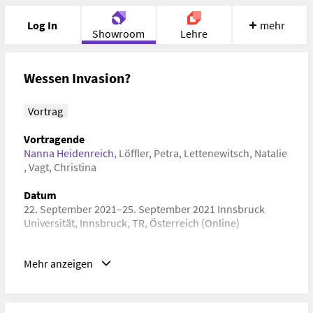
Log In
mehr
Showroom
Lehre
Portfolio
Image
Cloud
Chat
Wessen Invasion?
Meet
Recherche
Hilfe
Vortrag
Vortragende
Nanna Heidenreich
,
Löffler, Petra
,
Lettenewitsch, Natalie
,
Vagt, Christina
Datum
22. September 2021–25. September 2021 Innsbruck
Universität, Innsbruck, TR, Österreich (Online)
URL
Mehr anzeigen
https://www.uibk.ac.at/congress/gfm/