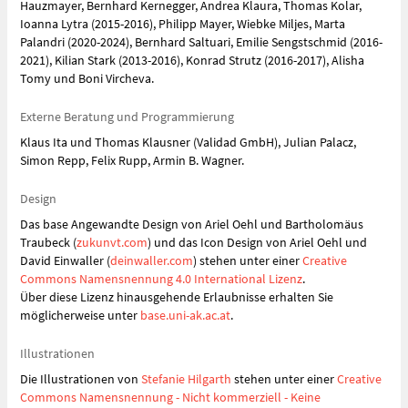
Hauzmayer, Bernhard Kernegger, Andrea Klaura, Thomas Kolar,
Ioanna Lytra (2015-2016), Philipp Mayer, Wiebke Miljes, Marta
Palandri (2020-2024), Bernhard Saltuari, Emilie Sengstschmid (2016-
2021), Kilian Stark (2013-2016), Konrad Strutz (2016-2017), Alisha
Tomy und Boni Vircheva.
Externe Beratung und Programmierung
Klaus Ita und Thomas Klausner (Validad GmbH), Julian Palacz,
Simon Repp, Felix Rupp, Armin B. Wagner.
Design
Das
base Angewandte Design
von Ariel Oehl und Bartholomäus
Traubeck (
zukunvt.com
) und das Icon Design von Ariel Oehl und
David Einwaller (
deinwaller.com
) stehen unter einer
Creative
Commons Namensnennung 4.0 International Lizenz
.
Über diese Lizenz hinausgehende Erlaubnisse erhalten Sie
möglicherweise unter
base.uni-ak.ac.at
.
Illustrationen
Die
Illustrationen
von
Stefanie Hilgarth
stehen unter einer
Creative
Commons Namensnennung - Nicht kommerziell - Keine