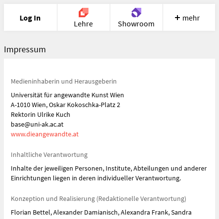
Log In
mehr
Lehre
Showroom
Impressum
Portfolio
Image
Cloud
Chat
Meet
Recherche
Hilfe
Medieninhaberin und Herausgeberin
Universität für angewandte Kunst Wien
A-1010 Wien, Oskar Kokoschka-Platz 2
Rektorin Ulrike Kuch
base@uni-ak.ac.at
www.dieangewandte.at
Inhaltliche Verantwortung
Inhalte der jeweiligen Personen, Institute, Abteilungen und anderer
Einrichtungen liegen in deren individueller Verantwortung.
Konzeption und Realisierung (Redaktionelle Verantwortung)
Florian Bettel, Alexander Damianisch, Alexandra Frank, Sandra