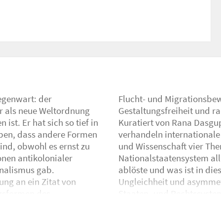
egenwart: der
n politischer
er als neue Weltordnung
ungen zurückzuerobern.
st. Er hat sich so tief in
ch und Katrin Klingan,
eben, dass andere Formen
unst, Literatur, Theorie
ind, obwohl es ernst zu
e kam es, dass das
nen antikolonialer
tischer Organisation
nalismus gab.
ie schreiben sich
ung an ein Zitat von
 im internationalen
gsformen des
on ein radikal
seine
lle des
ll verankerte Gewalt und
g und Finanzkapitalismus