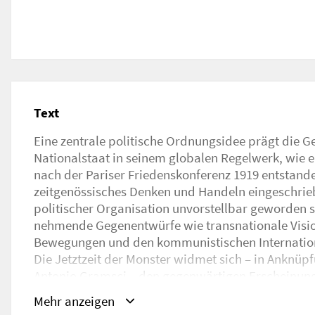
Text
Eine zentrale politische Ordnungsidee prägt die G
Flucht- und Migrationsbewegungen, gilt es, Zone
Nationalstaat in seinem globalen Regelwerk, wie 
Gestaltungsfreiheit und radikaler ideeller Setz
nach der Pariser Friedenskonferenz 1919 entstanden i
Kuratiert von Rana Dasgupta, Nanna Heidenrei
zeitgenössisches Denken und Handeln eingeschri
verhandeln internationale Teilnehmer*innen aus K
politischer Organisation unvorstellbar geworden s
und Wissenschaft vier Themenfelder. Wi
nehmende Gegenentwürfe wie transnationale Visio
Nationalstaatensystem alle anderen Vorstellungen poli
Bewegungen und den kommunistischen Internatio
ablöste und was ist in diesem Prozess verlorengegangen? W
Die Jetztzeit der Monster widmet sich – in Anknüpf
Ungleichheit und asymmetrische Machtverhältnisse
Antonio Gramsci – den gegenwärtigen Erscheinun
Staaten- und Rechtssystem fort? Wie ermöglicht Migrati
nationalstaatlichen Ordnungsgefüges, untersucht 
anderes Denken bestehender Strukturen? Wie lässt sich die aktuelle Ro
Mehr anzeigen
Ausschlussmechanismen sowie die darin strukture
Staates im Beziehungsgeflecht von Globalisierun