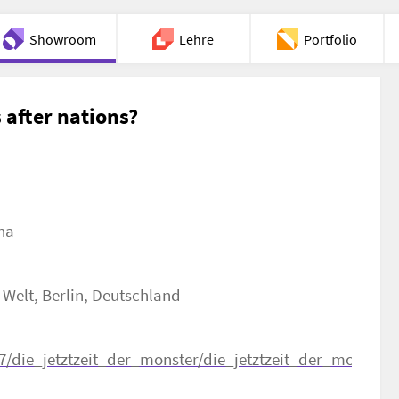
Showroom
Lehre
Portfolio
Chat
 after nations?
na
 Welt, Berlin, Deutschland
/die_jetztzeit_der_monster/die_jetztzeit_der_monster_