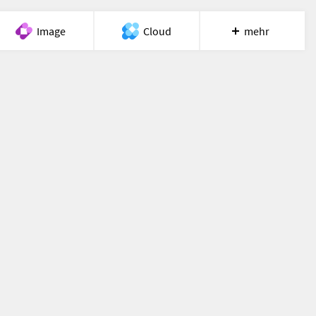
Image
Cloud
mehr
Meet
Recherche
Hilfe
start.php