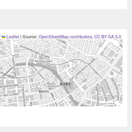
Leaflet
|
Source:
OpenStreetMap contributors
,
CC BY-SA 3.0