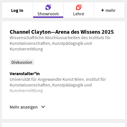
Log In
mehr
Showroom
Lehre
Portfolio
Image
Cloud
Chat
Channel Clayton—Arena des Wissens 2025
Wissenschaftliche Abschlussarbeiten des Instituts für
Kunstwissenschaften, Kunstpädagogik und
Meet
Recherche
Hilfe
Kunstvermittlung
Diskussion
Veranstalter*in
Universität für Angewandte Kunst Wien. Institut für
Kunstwissenschaften, Kunstpädagogik und
Kunstvermittlung
Datum
Mehr anzeigen
26. Juni 2025– 16:00–18:00 Universität für angewandte
Kunst in Wien, Wien, Österreich (Oskar Kokoschka-Platz)
Schlagwörter