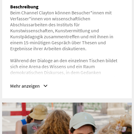
Kulturgeschichte, Kulturwissenschaft, Fachdidaktik,
Beschreibung
Kunstgeschichte, Kunsttheorie, Philosophie
Beim Channel Clayton können Besucher*innen mit
Verfasser*innen von wissenschaftlichen
URL
Abschlussarbeiten des Instituts für
https://channel-clayton.uni-ak.ac.at
Kunstwissenschaften, Kunstvermittlung und
Kunstpädagogik zusammentreffen und mit ihnen in
einem 15-minütigen Gespräch über Thesen und
Ergebnisse ihrer Arbeiten diskutieren.
Während der Dialoge an den einzelnen Tischen bildet
sich eine Arena des Wissens und ein Raum
demokratischen Diskurses, in dem Gedanken
präsentiert und Ideen formuliert werden können. Wir
folgen dabei der Idee von Franz Kafkas Naturtheater von
Mehr anzeigen
Oklahoma aus seinem Romanfragment „Der
Verschollene“:
„Karl sah an einer Straßenecke ein Plakat mit folgender
Aufschrift: ‚Auf dem Rennplatz in Clayton wird heute von
sechs Uhr früh bis Mitternacht Personal für das Theater
in Oklahoma aufgenommen! Das große Theater von
Oklahoma ruft euch! Es ruft nur heute, nur einmal! Wer