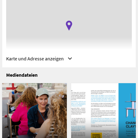
Karte und Adresse anzeigen
Mediendateien
Adresse
Universität für angewandte Kunst in Wien, Wien,
Österreich
Oskar-Kokoschka-Platz 2
1010 Wien
Österreich