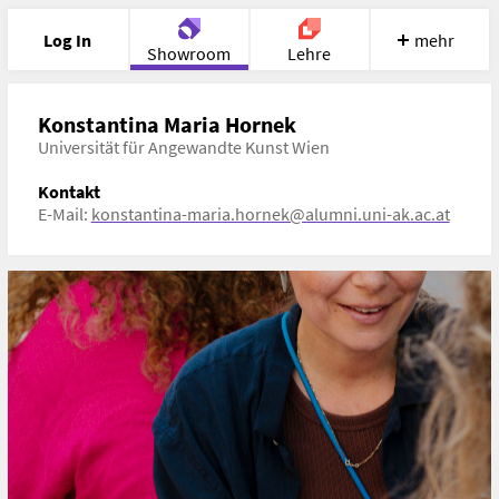
Log In
mehr
Showroom
Lehre
Portfolio
Image
Cloud
Chat
Konstantina Maria Hornek
Universität für Angewandte Kunst Wien
Meet
Recherche
Hilfe
Kontakt
E-Mail:
konstantina-maria.hornek@alumni.uni-ak.ac.at