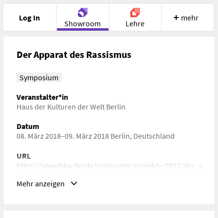
Log In
mehr
Showroom
Lehre
Portfolio
Image
Cloud
Chat
Der Apparat des Rassismus
Meet
Recherche
Hilfe
Symposium
Veranstalter*in
Haus der Kulturen der Welt Berlin
Datum
08. März 2018–09. März 2018 Berlin, Deutschland
URL
https://www.hkw.de/de/programm/projekte/2017/der_appar
Mehr anzeigen