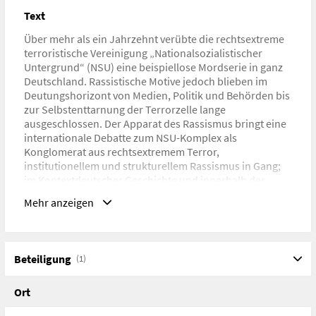
Text
Über mehr als ein Jahrzehnt verübte die rechtsextreme
terroristische Vereinigung „Nationalsozialistischer
Untergrund“ (NSU) eine beispiellose Mordserie in ganz
Deutschland. Rassistische Motive jedoch blieben im
Deutungshorizont von Medien, Politik und Behörden bis
zur Selbstenttarnung der Terrorzelle lange
ausgeschlossen. Der Apparat des Rassismus bringt eine
internationale Debatte zum NSU-Komplex als
Konglomerat aus rechtsextremem Terror,
institutionellem und strukturellem Rassismus in Gang;
im Kontextdeutscher Geschichte und innerhalb der
longue durée von Kolonialismus, Migration und
Mehr anzeigen
Genozidgeschichte der globalisierten Moderne. […]
Vorbereitend auf das Tribunal NSU-Komplex auflösen
gehen internationale Expert*innen und Aktivist*innen
aus unterschiedlichen Disziplinen in Vorträgen und
Beteiligung
(1)
Kommentaren der Geschichte, Gegenwart und den
aktuellen Konfigurationen des Rassismus in seinen
Ort
strukturellen und globalen Ausprägungen nach. Im
Rahmen dieses Workshops wurde auch die von Forensic