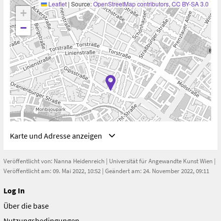
Architecture durchgeführte Untersuchung des Mordes
Leaflet
|
Source:
OpenStreetMap contributors
,
CC BY-SA 3.0
+
an Halit Yozgat durch Mitglieder des NSU realisiert; das
Ergebnis ist u.a. in der Arbeit "77sqm_9:26min"
−
Karte und Adresse anzeigen
Veröffentlicht von:
Nanna Heidenreich
|
Universität für Angewandte Kunst Wien
|
Veröffentlicht am: 09. Mai 2022, 10:52 | Geändert am: 24. November 2022, 09:11
Log In
Adresse
Über die base
Berlin, Deutschland
Berlin
Nutzungsbedingungen