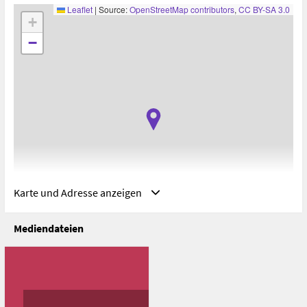
Leaflet
|
Source:
OpenStreetMap contributors
,
CC BY-SA 3.0
+
−
Karte und Adresse anzeigen
Mediendateien
Adresse
Malta
Malta