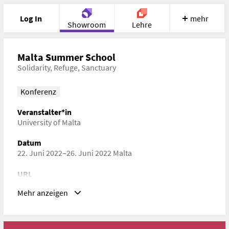
Log In
mehr
Showroom
Lehre
Portfolio
Image
Cloud
Chat
Malta Summer School
Solidarity, Refuge, Sanctuary
Meet
Recherche
Hilfe
Konferenz
Veranstalter*in
University of Malta
Datum
22. Juni 2022–26. Juni 2022 Malta
URL
https://summerschool2020.art/summer-school-2022/
Mehr anzeigen