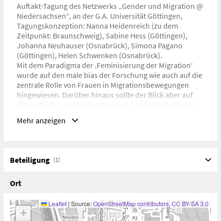
Auftakt-Tagung des Netzwerks „Gender und Migration @
Niedersachsen“, an der G.A. Universität Göttingen,
Tagungskonzeption: Nanna Heidenreich (zu dem
Zeitpunkt: Braunschweig), Sabine Hess (Göttingen),
Johanna Neuhauser (Osnabrück), Simona Pagano
(Göttingen), Helen Schwenken (Osnabrück).
Mit dem Paradigma der ‚Feminisierung der Migration‘
wurde auf den male bias der Forschung wie auch auf die
zentrale Rolle von Frauen in Migrationsbewegungen
hingewiesen. Darüber hinaus sollte der Blick aber auf
die multiplen, ungleichzeitigen und widersprüchlichen
Einschreibungen, Anrufungen und Effekte von Gender
Mehr anzeigen
und Sexualitäten in Migrationsprozessen erweitert
werden. Denn die Überbelichtung des
differenztheoretischen Paradigmas der Feminisierung
läuft Gefahr, stereotype Geschlechtszuschreibungen,
Beteiligung
(1)
Zweigeschlechtlichkeit und Heteronormativität weiter zu
stabilisieren. Die Tagung möchte einen differenzierten
Ort
Blick auf zentrale Felder des vergeschlechtlichten
Regierens von Migration und Flucht, dessen
ökonomischen Dimensionen als auch auf Praktiken und
Leaflet
|
Source:
OpenStreetMap contributors
,
CC BY-SA 3.0
+
Begehrensformen der migrantischen Akteur_innen