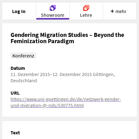
Log In
mehr
Showroom
Lehre
Portfolio
Image
Cloud
Chat
Gendering Migration Studies – Beyond the
Feminization Paradigm
Meet
Recherche
Hilfe
Konferenz
Datum
11. Dezember 2015–12. Dezember 2015 Göttingen,
Deutschland
URL
https://www.uni-goettingen.de/de/netzwerk-gender-
und-migration-@-nds/530775.html
Text