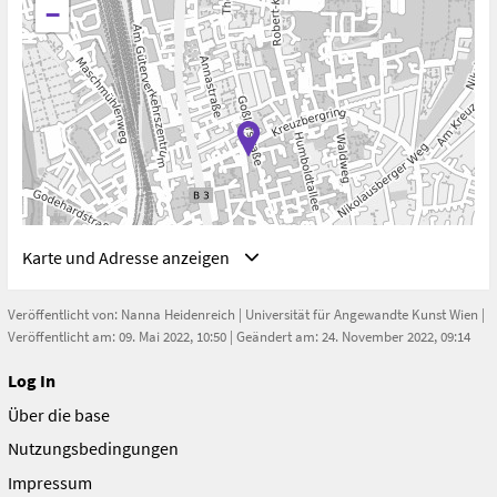
werfen. Ziel ist es, Konzepte auszuloten, die der
−
Prozesshaftigkeit und Ungleichzeitigkeit von
Migrationsbewegungen und den in sie eingeschriebenen
Machtverhältnissen gerecht werden.
Karte und Adresse anzeigen
Veröffentlicht von:
Nanna Heidenreich
|
Universität für Angewandte Kunst Wien
|
Veröffentlicht am: 09. Mai 2022, 10:50 | Geändert am: 24. November 2022, 09:14
Log In
Adresse
Über die base
Göttingen, Deutschland
Göttingen
Nutzungsbedingungen
Deutschland
Impressum