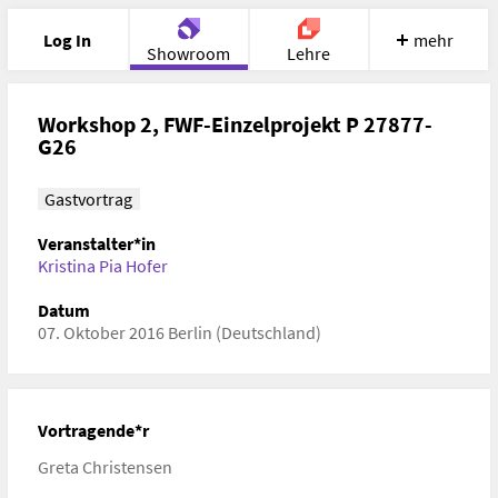
Log In
mehr
Showroom
Lehre
Portfolio
Image
Cloud
Chat
Workshop 2, FWF-Einzelprojekt P 27877-
G26
Meet
Recherche
Hilfe
Gastvortrag
Veranstalter*in
Kristina Pia Hofer
Datum
07. Oktober 2016 Berlin (Deutschland)
Vortragende*r
Greta Christensen