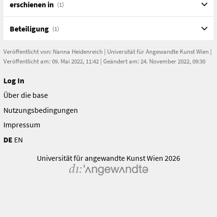
erschienen in
(1)
Deutschland, 2010
ISBN/ISSN/ISMN, DOI
Beteiligung
(1)
ISBN/ISSN/ISMN:
9783860996430
Veröffentlicht von:
Nanna Heidenreich
|
Universität für Angewandte Kunst Wien
|
URL
Veröffentlicht am: 09. Mai 2022, 11:42 | Geändert am: 24. November 2022, 09:30
http://www.brandes-apsel-verlag.de/cgibib/germinal_shop.
titel_id=8300643&titel_nummer=8300643&backpage=brap_kur
Log In
A10C-46B3-BFAD-01723A09AEA6
Über die base
Nutzungsbedingungen
Impressum
DE
EN
Universität für angewandte Kunst Wien 2026