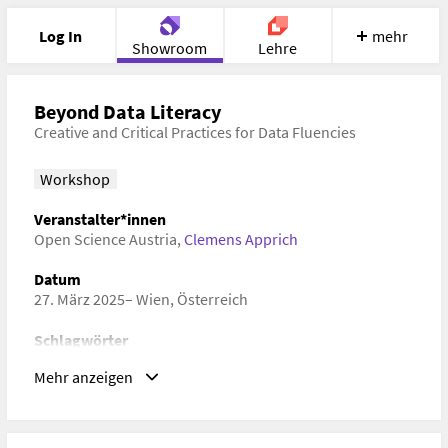
Log In
mehr
Showroom
Lehre
Portfolio
Image
Cloud
Chat
Beyond Data Literacy
Creative and Critical Practices for Data Fluencies
Meet
Recherche
Hilfe
Workshop
Veranstalter*innen
Open Science Austria
,
Clemens Apprich
Datum
27. März 2025– Wien, Österreich
Schlagwörter
Andere Geisteswissenschaften
Mehr anzeigen
URL
https://www.osa-openscienceaustria.at/event/beyond-
data-literacy-osa-jungforscherinnen-workshop/