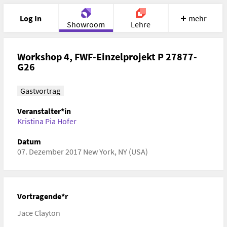
Log In
mehr
Showroom
Lehre
Portfolio
Image
Cloud
Chat
Workshop 4, FWF-Einzelprojekt P 27877-
G26
Meet
Recherche
Hilfe
Gastvortrag
Veranstalter*in
Kristina Pia Hofer
Datum
07. Dezember 2017 New York, NY (USA)
Vortragende*r
Jace Clayton