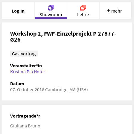
Log In
mehr
Showroom
Lehre
Portfolio
Image
Cloud
Chat
Workshop 2, FWF-Einzelprojekt P 27877-
G26
Meet
Recherche
Hilfe
Gastvortrag
Veranstalter*in
Kristina Pia Hofer
Datum
07. Oktober 2016 Cambridge, MA (USA)
Vortragende*r
Giuliana Bruno