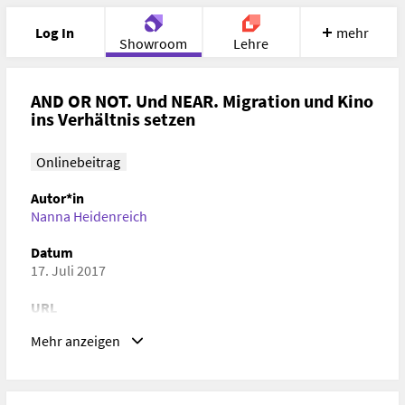
Log In
mehr
Showroom
Lehre
Portfolio
Image
Cloud
Chat
AND OR NOT. Und NEAR. Migration und Kino
ins Verhältnis setzen
Meet
Recherche
Hilfe
Onlinebeitrag
Autor*in
Nanna Heidenreich
Datum
17. Juli 2017
URL
https://ifm.hfbk.net/mediawiki/index.php/Migration_und_Ki
Mehr anzeigen