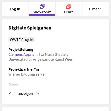
Log In
mehr
Showroom
Lehre
Portfolio
Image
Cloud
Chat
Digitale Spielgaben
Meet
Recherche
Hilfe
WWTF Projekt
Projektleitung
Clemens Apprich
,
Eva Maria Stadler
,
Universität für Angewandte Kunst Wien
Projektpartner*in
Wiener Bildungsserver
Dauer
01. März 2023–31. Dezember 2023
Mehr anzeigen
Schlagwörter
Digital Humanities, Medienpädagogik, Spielgaben