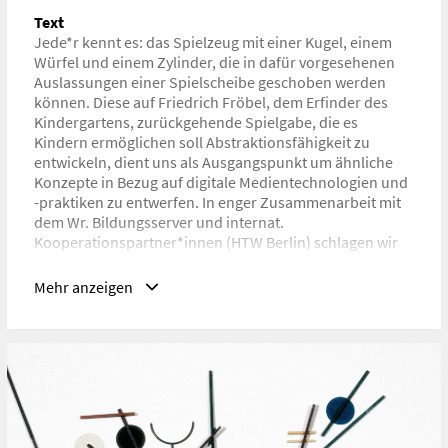
URL
Text
https://www.wwtf.at/funding/
Jede*r kennt es: das Spielzeug mit einer Kugel, einem
Würfel und einem Zylinder, die in dafür vorgesehenen
Auslassungen einer Spielscheibe geschoben werden
können. Diese auf Friedrich Fröbel, dem Erfinder des
Kindergartens, zurückgehende Spielgabe, die es
Kindern ermöglichen soll Abstraktionsfähigkeit zu
entwickeln, dient uns als Ausgangspunkt um ähnliche
Konzepte in Bezug auf digitale Medientechnologien und
-praktiken zu entwerfen. In enger Zusammenarbeit mit
dem Wr. Bildungsserver und internat.
Kooperationspartner*innen (HTW Berlin) schlagen wir
‚digitale Spielgaben‘ (DS) als „Vision für neue
Bildungsinhalte“ (Wiener Manifest für Digitalen
Mehr anzeigen
Humanismus 2019) vor und wollen diese mit Hilfe einer
strategischen Roadmap an der Universität für
Angewandte Kunst Wien verankern. DS können, ganz im
Sinne des digitalhumanist. Ansatzes, als
„Alphabetisierung am informatischen Spielmaterial“
(Pias 2004) verstanden werden. Mit ihnen sollen Kinder,
insbesondere im Elementar- und Primarbereich, lernen,
was Digitalität ist, indem Wissen über technolog.