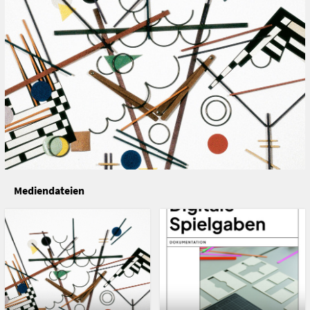
Prozesse selbst in das Spiel aufgenommen wird. Dabei
wird die gängige Annahme, dass Computerwissen nur
mit Hilfe elektronischer Geräte – und ihrer
aufmerksamkeitsfressenden Bildschirme – generiert
bzw. gelernt werden kann, hinterfragt. Wir stellen uns als
Forschungs- und Bildungseinrichtung, die nicht zuletzt
im Bereich der Kunstpädagogik eine zentrale Rolle in
Österreich spielt, der zukunftsweisenden Frage: wie
lässt sich Digitalität im frühen Kindesalter lernen ohne
dabei die Bildschirmzeit zu erhöhen?
Förderung
Roadmaps Digitaler Humanismus
Mediendateien
Status
laufend