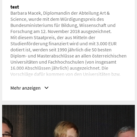
Art & Science
text
Barbara Macek, Diplomandin der Abteilung Art &
URL
Science, wurde mit dem Würdigungspreis des
https://www.dieangewandte.at/jart/prj3/angewandte-
Bundesministeriums für Bildung, Wissenschaft und
2016/main.jart?rel=de&content-
Forschung am 12. November 2018 ausgezeichnet.
id=1453407060152&news_id=1541170628580
Mit diesem Staatpreis, der aus Mitteln der
Studienförderung finanziert wird und mit 3.000 EUR
dotiert ist, werden seit 1990 jährlich die 50 besten
Diplom- und Masterabschlüsse an allen österreichischen
Universitäten und Fachhochschulen (von insgesamt
16.000 Abschlüssen jährlich) ausgezeichnet. Die
Vorschläge dafür kommen von den Universitäten bzw.
der Fachhochschulkonferenz. Die feierliche
Überreichung der Preise an die ausgezeichneten
Mehr anzeigen
Personen erfolgt im November jedes Jahres.
Preisverleihung
2018-11-12, Wien, Österreich