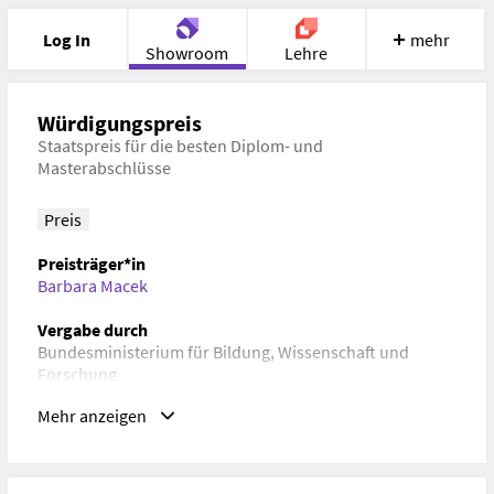
Log In
mehr
Showroom
Lehre
Portfolio
Image
Cloud
Chat
Würdigungspreis
Staatspreis für die besten Diplom- und
Masterabschlüsse
Meet
Recherche
Hilfe
Preis
Preisträger*in
Barbara Macek
Vergabe durch
Bundesministerium für Bildung, Wissenschaft und
Forschung
Mehr anzeigen
Datum
2018-11-12
Schlagwörter