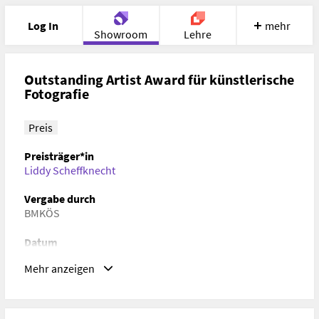
Log In
mehr
Showroom
Lehre
Portfolio
Image
Cloud
Chat
Outstanding Artist Award für künstlerische
Fotografie
Meet
Recherche
Hilfe
Preis
Preisträger*in
Liddy Scheffknecht
Vergabe durch
BMKÖS
Datum
2023-01-19
Mehr anzeigen