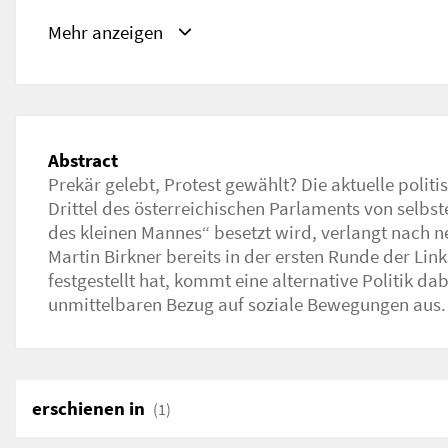
ISBN/ISSN/ISMN, DOI
ISBN/ISSN/ISMN:
1818-1694
Mehr anzeigen
URL
https://igkultur.at/theorie/prekaer-waehlen-prote
Abstract
Prekär gelebt, Protest gewählt? Die aktuelle politis
Drittel des österreichischen Parlaments von selbs
des kleinen Mannes“ besetzt wird, verlangt nach n
Martin Birkner bereits in der ersten Runde der Li
festgestellt hat, kommt eine alternative Politik d
unmittelbaren Bezug auf soziale Bewegungen aus.
erschienen in
(1)