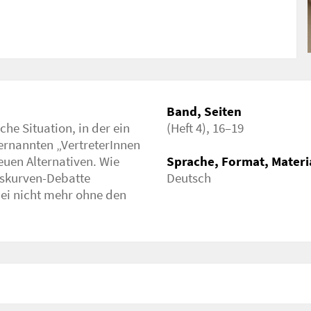
st-leben-ein-aufruf-zur-neuverkettung
Band, Seiten
che Situation, in der ein
(Heft 4), 16–19
ternannten „VertreterInnen
euen Alternativen. Wie
Sprache, Format, Materi
nkskurven-Debatte
Deutsch
abei nicht mehr ohne den