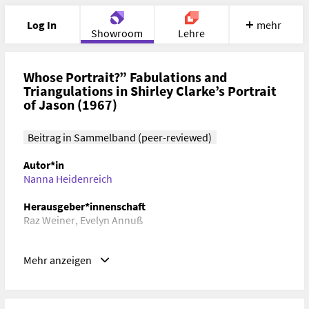
Log In
mehr
Showroom
Lehre
Portfolio
Image
Cloud
Chat
Whose Portrait?” Fabulations and
Triangulations in Shirley Clarke’s Portrait
of Jason (1967)
Meet
Recherche
Hilfe
Beitrag in Sammelband (peer-reviewed)
Autor*in
Nanna Heidenreich
Herausgeber*innenschaft
Raz Weiner
,
Evelyn Annuß
Verlag, Ort, Datum
Mehr anzeigen
mdw press, Bielefeld, NW, Deutschland, 2025
ISBN/ISSN/ISMN, DOI
DOI:
https://doi.org/10.14361/9783839471708