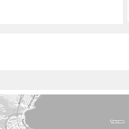
plex-networks-analysis-and-modelling-their-