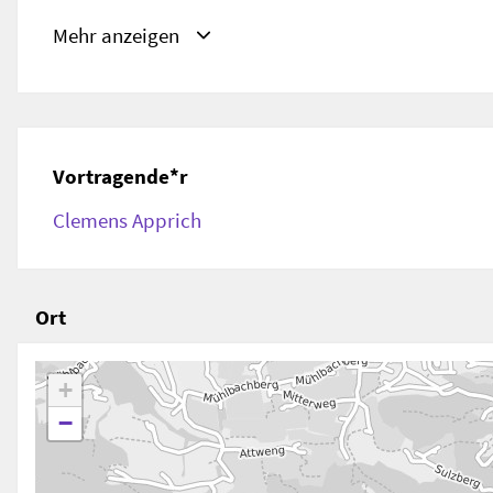
URL
Mehr anzeigen
https://www.akademietraunkirchen.com/event/com
dynamics/
Vortragende*r
Clemens Apprich
Ort
+
−