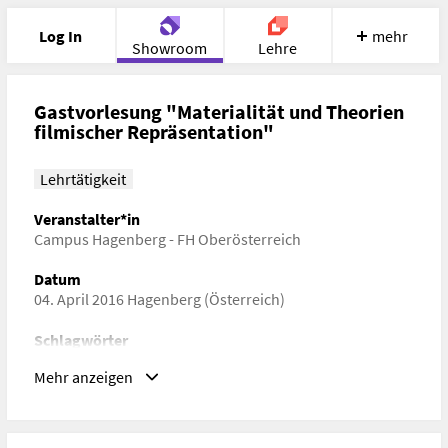
Log In
mehr
Showroom
Lehre
Portfolio
Image
Cloud
Chat
Gastvorlesung "Materialität und Theorien
filmischer Repräsentation"
Meet
Recherche
Hilfe
Lehrtätigkeit
Veranstalter*in
Campus Hagenberg - FH Oberösterreich
Datum
04. April 2016 Hagenberg (Österreich)
Schlagwörter
Gender Studies, Medienforschung
Mehr anzeigen