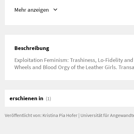
Schlagwörter
Gender Studies, Medienforschung
Mehr anzeigen
URL
transatlantica.revues.org/7928
Beschreibung
Exploitation Feminism: Trashiness, Lo-Fidelity and
Wheels and Blood Orgy of the Leather Girls. Transa
erschienen in
(1)
Veröffentlicht von:
Kristina Pia Hofer
|
Universität für Angewandt