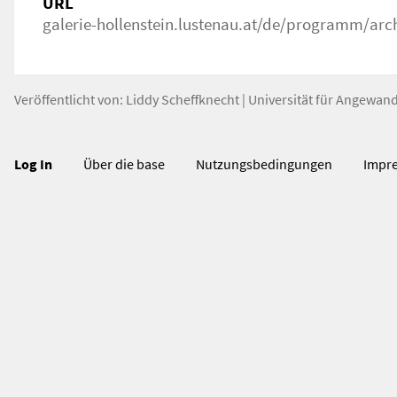
URL
galerie-hollenstein.lustenau.at/de/programm/arch
Veröffentlicht von:
Liddy Scheffknecht
|
Universität für Angewan
Log In
Über die base
Nutzungsbedingungen
Impr