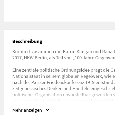
Beschreibung
Kuratiert zusammen mit Katrin Klingan und Rana 
Themenfelder. Wie kam es, dass das Nationalstaa
2017, HKW Berlin, als Teil von „100 Jahre Gegenwa
Vorstellungen politischer Organisation ablöste und was ist in die
Eine zentrale politische Ordnungsidee prägt die G
asymmetrische Machtverhältnisse im internationale
Nationalstaat in seinem globalen Regelwerk, wie 
Rechtssystem fort? Wie ermöglicht Migration ein 
nach der Pariser Friedenskonferenz 1919 entstanden i
bestehender Strukturen? Wie lässt sich die aktue
zeitgenössisches Denken und Handeln eingeschri
Beziehungsgeflecht von Globalisierung und Fina
politischer Organisation unvorstellbar geworden s
und wie beeinflusst dieses Verständnis das tatsäch
nehmende Gegenentwürfe wie transnationale Visio
Bewegungen und den kommunistischen Internatio
Mit Antony T. Anghie, Arjun Appadurai, Cemil Aydin, Pat
Mehr anzeigen
Jetztzeit der Monster widmet sich – in Anknüpfung 
Martin mit Sébastien Canevet & Sylvia Preuss-La