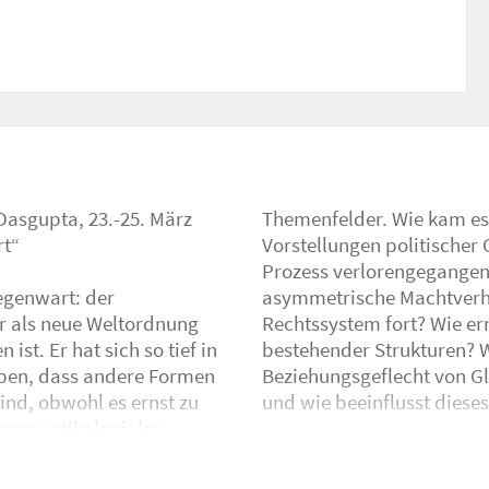
Dasgupta, 23.-25. März
tensystem alle anderen
rt“
sem
egenwart: der
n Staaten- und
er als neue Weltordnung
radikal anderes Denken
st. Er hat sich so tief in
lle Rolle des Staates im
eben, dass andere Formen
nzkapitalismus verstehen
ind, obwohl es ernst zu
liche Wesen des Staates?
nen antikolonialer
nalismus gab. Die
rick Bernier & Olive
an ein Zitat von Antonio
ussinotte, In Koli Jean