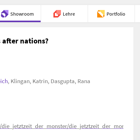
Showroom
Lehre
Portfolio
Chat
 after nations?
ich
,
Klingan, Katrin
,
Dasgupta, Rana
ie_jetztzeit_der_monster/die_jetztzeit_der_monster_s