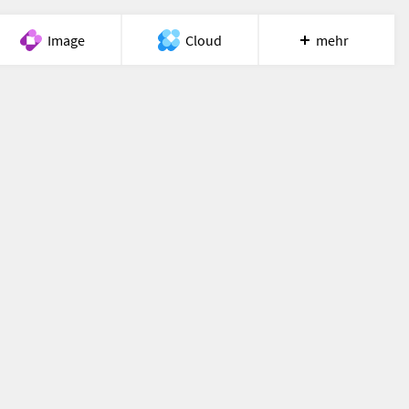
Image
Cloud
mehr
Meet
Recherche
Hilfe
tart.php