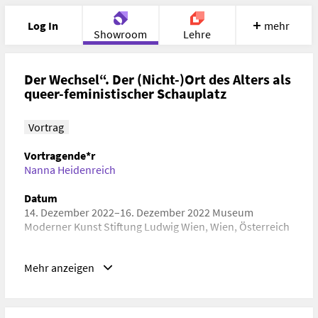
Log In
mehr
Showroom
Lehre
Portfolio
Image
Cloud
Chat
Der Wechsel“. Der (Nicht-)Ort des Alters als
queer-feministischer Schauplatz
Meet
Recherche
Hilfe
Vortrag
Vortragende*r
Nanna Heidenreich
Datum
14. Dezember 2022–16. Dezember 2022 Museum
Moderner Kunst Stiftung Ludwig Wien, Wien, Österreich
URL
Mehr anzeigen
https://www.mumok.at/de/mixed-up-symposium