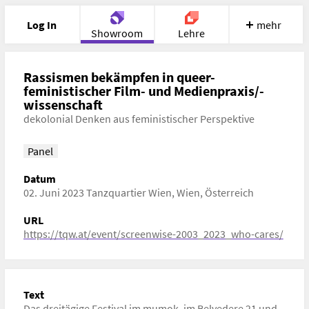
Log In
mehr
Showroom
Lehre
Portfolio
Image
Cloud
Chat
Rassismen bekämpfen in queer-
feministischer Film- und Medienpraxis/-
wissenschaft
Meet
Recherche
Hilfe
dekolonial Denken aus feministischer Perspektive
Panel
Datum
02. Juni 2023 Tanzquartier Wien, Wien, Österreich
URL
https://tqw.at/event/screenwise-2003_2023_who-cares/
Text
Das dreitägige Festival im mumok, im Belvedere 21 und