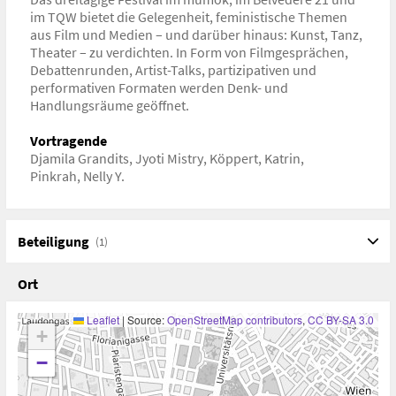
im TQW bietet die Gelegenheit, feministische Themen
aus Film und Medien – und darüber hinaus: Kunst, Tanz,
Theater – zu verdichten. In Form von Filmgesprächen,
Debattenrunden, Artist-Talks, partizipativen und
performativen Formaten werden Denk- und
Handlungsräume geöffnet.
Vortragende
Djamila Grandits
,
Jyoti Mistry
,
Köppert, Katrin
,
Pinkrah, Nelly Y.
Beteiligung
(1)
Ort
Leaflet
|
Source:
OpenStreetMap contributors
,
CC BY-SA 3.0
+
−