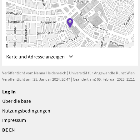
Karte und Adresse anzeigen
Veröffentlicht von:
Nanna Heidenreich
|
Universität für Angewandte Kunst Wien
|
Veröffentlicht am: 25. Januar 2024, 20:47 | Geändert am: 05. Februar 2025, 11:11
Log In
Adresse
Über die base
Tanzquartier Wien, Wien, Österreich
Wien
Nutzungsbedingungen
Österreich
Impressum
DE
EN