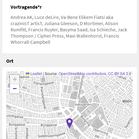
Vortragende*r
Andrea AK, Luce deLire, Va-Bene Elikem Fiatsi aka
crazinisT artisT, Juliana Gleeson, D Mortimer, Alison
Rumfitt, Francis Ruyter, Basyma Saad, Isa Schieche, Jack
Thompson / Cipher Press, Maxi Wallenhorst, Francis
Whorrall-Campbell
Ort
Leaflet
|
Source:
OpenStreetMap contributors
,
CC BY-SA 3.0
+
−