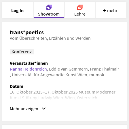
Log In
mehr
Showroom
Lehre
Portfolio
Image
Cloud
Chat
trans*poetics
Vom Überschreiten, Erzählen und Werden
Meet
Recherche
Hilfe
Konferenz
Veranstalter*innen
Nanna Heidenreich
,
Eddie van Gemmern
,
Franz Thalmair
,
Universität für Angewandte Kunst Wien
,
mumok
Datum
16. Oktober 2025–17. Oktober 2025 Museum Moderner
Kunst Stiftung Ludwig Wien, Wien, Österreich
Mehr anzeigen
URL
https://www.mumok.at/kalender/symposium-
transpoetics