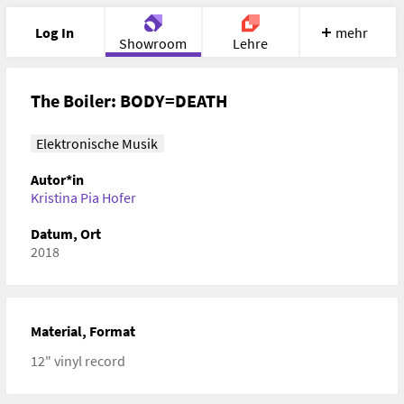
Log In
mehr
Showroom
Lehre
Portfolio
Image
Cloud
Chat
The Boiler: BODY=DEATH
Meet
Recherche
Hilfe
Elektronische Musik
Autor*in
Kristina Pia Hofer
Datum, Ort
2018
Material, Format
12" vinyl record