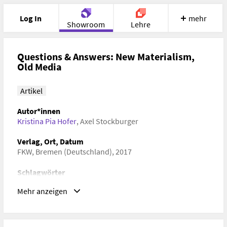
Log In
mehr
Showroom
Lehre
Portfolio
Image
Cloud
Chat
Questions & Answers: New Materialism,
Old Media
Meet
Recherche
Hilfe
Artikel
Autor*innen
Kristina Pia Hofer
,
Axel Stockburger
Verlag, Ort, Datum
FKW, Bremen (Deutschland), 2017
Schlagwörter
Medienforschung, Gender Studies, Kunstwissenschaften
Mehr anzeigen
URL
www.fkw-
journal.de/index.php/fkw/article/view/1390/1392