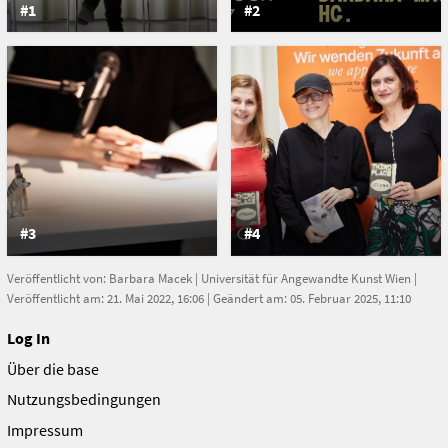
#1
#2
#3
#4
Veröffentlicht von:
Barbara Macek
|
Universität für Angewandte Kunst Wien
|
Veröffentlicht am: 21. Mai 2022, 16:06 | Geändert am: 05. Februar 2025, 11:10
Log In
Über die base
Nutzungsbedingungen
Impressum