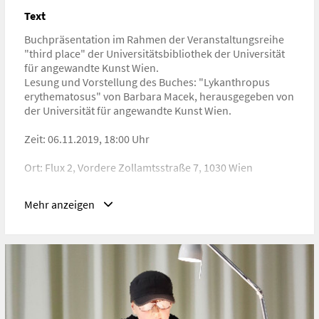
11-2019
Text
Buchpräsentation im Rahmen der Veranstaltungsreihe
"third place" der Universitätsbibliothek der Universität
für angewandte Kunst Wien.
Lesung und Vorstellung des Buches: "Lykanthropus
erythematosus" von Barbara Macek, herausgegeben von
der Universität für angewandte Kunst Wien.
Zeit: 06.11.2019, 18:00 Uhr
Ort: Flux 2, Vordere Zollamtsstraße 7, 1030 Wien
https://www.dieangewandte.at/jart/prj3/angewandte-
Mehr anzeigen
2016/main.jart?content-
id=1693449737969&rel=de&reserve-mode=active