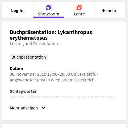
Log In
mehr
Showroom
Lehre
Portfolio
Image
Cloud
Chat
Buchpräsentation: Lykanthropus
erythematosus
Lesung und Präsentation
Meet
Recherche
Hilfe
Buchpräsentation
Datum
06. November 2019 18:00–20:00 Universität für
angewandte Kunst in Wien, Wien, Österreich
Schlagwörter
Lesung, Collage, konkrete Poesie, Kulturanthropologie,
Philosophie, Geschichte der Medizin, Prosagedicht,
Mehr anzeigen
Lyrik, Forschungsbericht, artist book
URL
https://www.dieangewandte.at/termine/lykanthropus_eryth