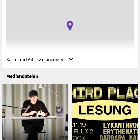
Karte und Adresse anzeigen
Mediendateien
Adresse
Universität für angewandte Kunst in Wien, Wien,
Österreich
Oskar-Kokoschka-Platz 2
1010 Wien
Österreich