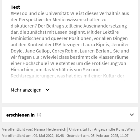
Text
#MeToo und die Universität: Wie ist dieses Verhältnis aus
der Perspektive der Medienwissenschaften zu
diskutieren? Der Beitrag stellt eine Auseinandersetzung
dar, die zunächst mit Lesen beginnt. Mit der Lektüre
feministischer und queerer Positionen, vor allen Dingen
auf den Kontext der USA bezogen: Laura Kipnis, Jennifer
Doyle, Jane Gallop, Corey Robin, Lauren Berlant. Sie und
wir fragen u.a.: Wieviel class bestimmt die Klassenräume
einer Hochschule? Wie steht es um die Erotisierung von
Hierachien, um das Verhältnis von Sex und
Rechtsregulierungen, was hat dies mit einer Kultur der
sexuellen Komplizenschaft, mit Männerbünden zu tun?
Zur Verhandlung gestellt wird dabei die Frage nach dem
Mehr anzeigen
Ort des Schreibens und das ‹Wir›: Welchen Unterschied
macht der nationalstaatliche Container, also die
jeweilige Rechtslage dafür, wie wir diese Fragen
verhandeln? Welche Unterschiede (oder
erschienen in
(1)
Gemeinsamkeiten) gibt es im Bezug auf auf
Wissenskulturen?
Veröffentlicht von:
Nanna Heidenreich
|
Universität für Angewandte Kunst Wien
|
Veröffentlicht am: 09. Mai 2022, 10:48 | Geändert am: 05. Februar 2025, 11:07
Band, Seiten