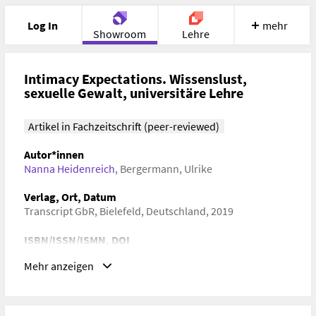
Log In
mehr
Showroom
Lehre
Portfolio
Image
Cloud
Chat
Intimacy Expectations. Wissenslust,
sexuelle Gewalt, universitäre Lehre
Meet
Recherche
Hilfe
Artikel in Fachzeitschrift (peer-reviewed)
Autor*innen
Nanna Heidenreich
,
Bergermann, Ulrike
Verlag, Ort, Datum
Transcript GbR, Bielefeld, Deutschland, 2019
ISBN/ISSN/ISMN, DOI
DOI:
http://dx.doi.org/10.25969/mediarep/3721
Mehr anzeigen
URL
https://zfmedienwissenschaft.de/heft/text/%C2%ABintimacy
expectations%C2%BB