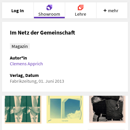
Log In
mehr
Showroom
Lehre
Portfolio
Image
Cloud
Chat
Im Netz der Gemeinschaft
Meet
Recherche
Hilfe
Magazin
Autor*in
Clemens Apprich
Verlag, Datum
Fabrikzeitung, 01. Juni 2013