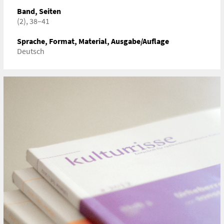
ISBN/ISSN/ISMN:
1818-1694
Band, Seiten
(2), 38–41
URL
https://igkultur.at/politik/protest-20-dont-believe-hype
Sprache, Format, Material, Ausgabe/Auflage
Deutsch