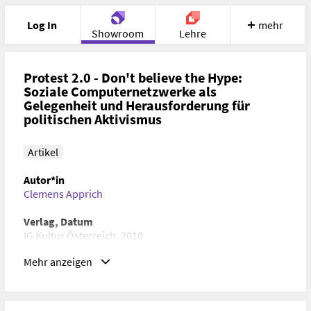
Log In
mehr
Showroom
Lehre
Portfolio
Image
Cloud
Chat
Protest 2.0 - Don't believe the Hype:
Soziale Computernetzwerke als
Gelegenheit und Herausforderung für
Meet
Recherche
Hilfe
politischen Aktivismus
Artikel
Autor*in
Clemens Apprich
Verlag, Datum
IG Kultur Österreich, 2010
Mehr anzeigen
Schlagwörter
Digitale Medien, Politikwissenschaft
ISBN/ISSN/ISMN, DOI