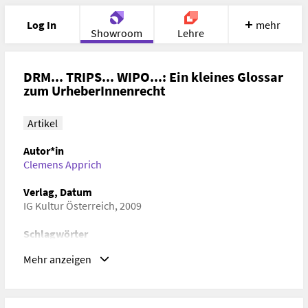
Log In
mehr
Showroom
Lehre
Portfolio
Image
Cloud
Chat
DRM... TRIPS... WIPO...: Ein kleines Glossar
zum UrheberInnenrecht
Meet
Recherche
Hilfe
Artikel
Autor*in
Clemens Apprich
Verlag, Datum
IG Kultur Österreich, 2009
Schlagwörter
Medien- und Kommunikationswissenschaft
Mehr anzeigen
ISBN/ISSN/ISMN, DOI
ISBN/ISSN/ISMN:
1818-1694