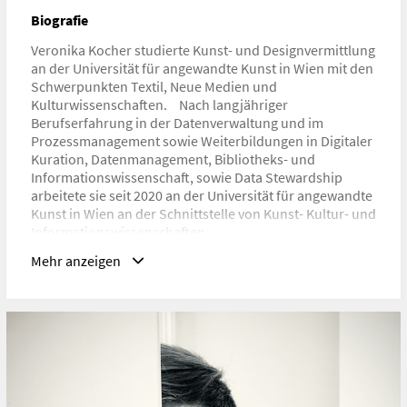
E-Mail:
veronika.kocher@uni-ak.ac.at
Biografie
Veronika Kocher studierte Kunst- und Designvermittlung
an der Universität für angewandte Kunst in Wien mit den
Schwerpunkten Textil, Neue Medien und
Kulturwissenschaften. Nach langjähriger
Berufserfahrung in der Datenverwaltung und im
Prozessmanagement sowie Weiterbildungen in Digitaler
Kuration, Datenmanagement, Bibliotheks- und
Informationswissenschaft, sowie Data Stewardship
arbeitete sie seit 2020 an der Universität für angewandte
Kunst in Wien an der Schnittstelle von Kunst- Kultur- und
Informationswissenschaften.
Im Rahmen der Projekte Portfolio/Showroom das
Mehr anzeigen
digitale Forschungsinformationssystem der Institution
und IMAGE+ der platform for open art education,
unterstützte sie die digitale Integration von Kunst- und
Forschungssammlungen, deren Datenmodellierung und
Interface-Design sowie als Bibliothekarin die
Universitätsbibliothek, die Sammlungen und das Archiv
der Angewandten. Ihr Forschungsschwerpunkt
konzentriert sich auf die Archivierung,