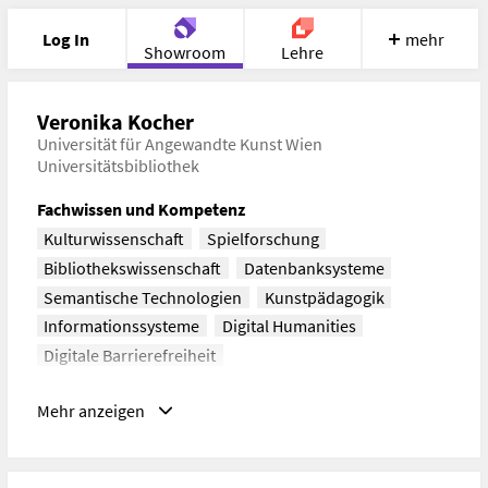
Log In
mehr
Showroom
Lehre
Portfolio
Image
Cloud
Chat
Veronika Kocher
Universität für Angewandte Kunst Wien
Universitätsbibliothek
Meet
Recherche
Hilfe
Fachwissen und Kompetenz
Kulturwissenschaft
Spielforschung
Bibliothekswissenschaft
Datenbanksysteme
Semantische Technologien
Kunstpädagogik
Informationssysteme
Digital Humanities
Digitale Barrierefreiheit
Adresse
Mehr anzeigen
Vordere Zollamtsstraße 7 - DG
1010 Wien
Kontakt