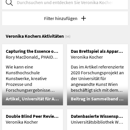
Filter hinzufügen
Veronika Kochers Aktivitäten
(94)
Capturing the Essence of the Image, An Existential Problem for Art Institutions
Das Brettspiel als Apparat, ..und dessen Bedeutung für die Kulturwissenschaften
Rory MacDonald,, PHAIDRA (Permanent Hosting, Archiving and Indexing of Digital Resources and Assets)
Veronika Kocher
Wie kann eine
Das im Artikel referenzierte
Kunsthochschule
2020 Forschungsprojekt an
Kunstwerke, kreative
der Universität für
Prozesse und
angewandte Kunst Wien
Forschungsergebnisse
beschäftigt sich mit dem
durch bildbasierte
Keywords:
Aufbau einer digitale
Keywords: Game Studies,
Artikel, Universität für Angewandte Kunst Wien
Beitrag in Sammelband (peer-reviewed), Universität für Angewandte Kunst Wien
Erlebnisse präsentieren
Informationssysteme,
Forschungsinfrastruktur
Kulturwissenschaft,
und gleichzeitig den
Datenbanksysteme,
für Brett- und
Medienanalyse, Semiotik,
Anforderungen der
Forschungspolitik,
Gesellschaftsspiele die
Spielforschung, Aktion
Double Blind Peer Review Gutachten
Datenbasierte Wissensproduktion und -organisation
Langzeitarchivierung und
Bibliothekswissenschaft
Spiele in ihrer kulturellen
Veronika Kocher
Universitätsbibliothek Wien, Fiala, Sonja, Gasteiner, Martin, Pollin, Christopher, Blumesberger, Susanne, Veronika Kocher
der wissenschaftlichen
Bedeutung dokumentiert.