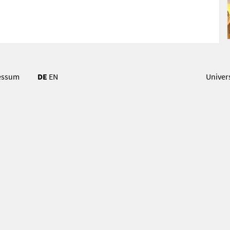
essum
DE
EN
Univer