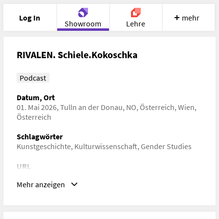
Log In
mehr
Showroom
Lehre
Portfolio
Image
Cloud
Chat
RIVALEN. Schiele.Kokoschka
Meet
Recherche
Hilfe
Podcast
Datum, Ort
01. Mai 2026, Tulln an der Donau, NO, Österreich, Wien,
Österreich
Schlagwörter
Kunstgeschichte, Kulturwissenschaft, Gender Studies
URL
https://egonschiele.transistor.fm/episodes
Mehr anzeigen