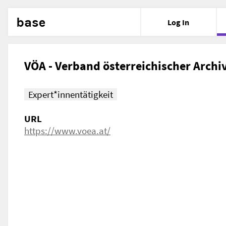
base
Log In
VÖA - Verband österreichischer Archi
Expert*innentätigkeit
URL
https://www.voea.at/