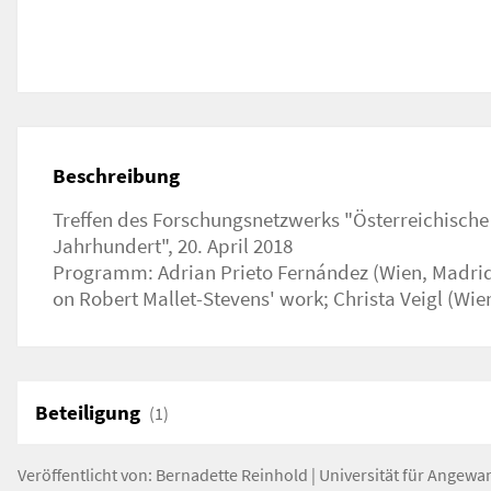
Beschreibung
Treffen des Forschungsnetzwerks "Österreichische 
Postsparkasse und ihre "Fleckerlpatschen". Zur Re
Jahrhundert", 20. April 2018
Plattenbefestigung
Programm: Adrian Prieto Fernández (Wien, Madrid)
Konzept, Organisation: Ruth Hanisch, Richa
on Robert Mallet-Stevens' work; Christa Veigl (Wie
Beteiligung
(1)
Veröffentlicht von:
Bernadette Reinhold
|
Universität für Angewa