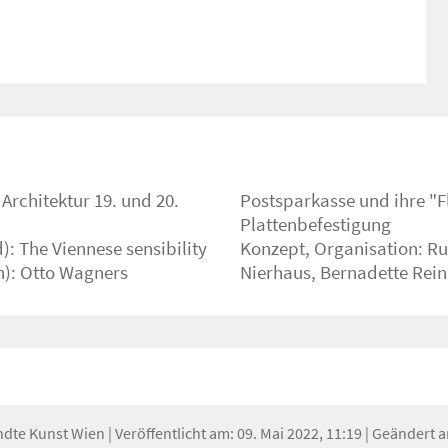
Architektur 19. und 20.
zeptionsgeschichte der
: The Viennese sensibility
rd Kurdiovsky, Andreas
n): Otto Wagners
Nierhaus, Bernadette Rein
ndte Kunst Wien
| Veröffentlicht am: 09. Mai 2022, 11:19 | Geändert