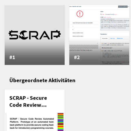
#1
#2
Übergeordnete Aktivitäten
SCRAP - Secure
Code Review
Automated
Platform, A
prototype for the