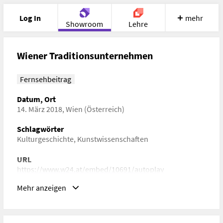
Log In
mehr
Showroom
Lehre
Portfolio
Image
Cloud
Chat
Wiener Traditionsunternehmen
Meet
Recherche
Hilfe
Fernsehbeitrag
Datum, Ort
14. März 2018, Wien (Österreich)
Schlagwörter
Kulturgeschichte, Kunstwissenschaften
URL
https://www.w24.at/embed/10691/autoplay
Mehr anzeigen