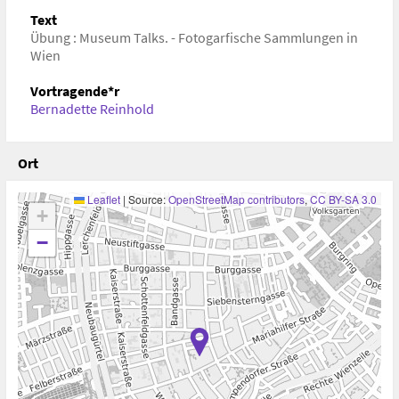
https://kunstgeschichte.tuwien.ac.at/lehre/uebung-
Text
museum-talks/
Übung : Museum Talks. - Fotogarfische Sammlungen in
Wien
Vortragende*r
Bernadette Reinhold
Ort
Leaflet
|
Source:
OpenStreetMap contributors
,
CC BY-SA 3.0
+
−