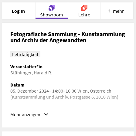
Log In
mehr
Showroom
Lehre
Portfolio
Image
Cloud
Chat
Fotografische Sammlung - Kunstsammlung
und Archiv der Angewandten
Meet
Recherche
Hilfe
Lehrtätigkeit
Veranstalter*in
Stühlinger, Harald R.
Datum
05. Dezember 2024– 14:00–16:00 Wien, Österreich
(Kunstsammlung und Archiv, Postgasse 6, 1010 Wien)
Schlagwörter
Mehr anzeigen
Kunstgeschichte, Mediengeschichte, Kulturgeschichte,
Architekturgeschichte
URL