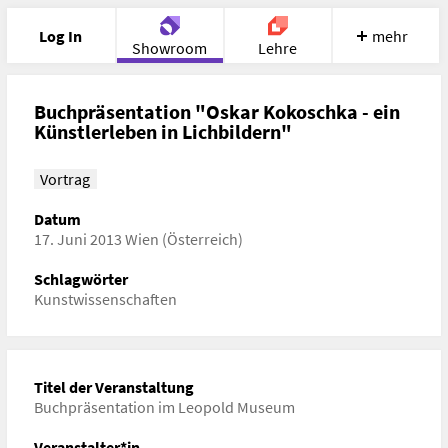
Log In
mehr
Showroom
Lehre
Portfolio
Image
Cloud
Chat
Buchpräsentation "Oskar Kokoschka - ein
Künstlerleben in Lichbildern"
Meet
Recherche
Hilfe
Vortrag
Datum
17. Juni 2013 Wien (Österreich)
Schlagwörter
Kunstwissenschaften
Titel der Veranstaltung
Buchpräsentation im Leopold Museum
Veranstalter*in