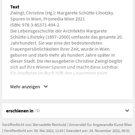
ISBN/ISSN/ISMN:
ISBN: 978-3-85371-494-2
Text
Zwingl, Christine (Hg.): Margarete Schütte-Lihotzky.
URL
Spuren in Wien, Promedia Wien 2021
https://mediashop.at/buecher/margarete-schuette-
ISBN: 978-3-85371-494-2
lihotzky/
Die Lebensgeschichte der Architektin Margarete
Schütte-Lihotzky (1897–2000) umfasste das gesamte 20.
Jahrhundert. Sie war eine der bedeutendsten
Frauenpersönlichkeiten ihrer Zeit, wurde in Wien
geboren und starb mehr als hundert Jahre später in
dieser Stadt. Die Herausgeberin Christine Zwingl begibt
sich auf ihre Wiener Spuren und macht diese sichtbar.
Ein Stadtplan im Buch hilft den LeserInnen beim
Erwandern der Lebensstationen.
Im Buch werden die biografischen Spuren von Schütte-
Mehr anzeigen
Lihotzky nachgezeichnet, ihre Wiener Wohnungen und
ihre Ausbildungsstätten aufgesucht, die Arbeitsstellen
beschrieben sowie ihre Bauwerke zugänglich gemacht.
erschienen in
(1)
Mit Beiträgen von Ulrike Jenni, Bernadette Reinhold,
Elisabeth Holzinger, Renate Allmayer-Beck, Chiara
Veröffentlicht von:
Bernadette Reinhold
|
Universität für Angewandte Kunst Wien
Desbordes und Bärbel Danneberg.
| Veröffentlicht am: 09. Mai 2022, 11:43 | Geändert am: 24. November 2022, 09:31