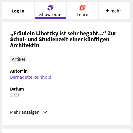
Log In
mehr
Showroom
Lehre
Portfolio
Image
Cloud
Chat
„Fräulein Lihotzky ist sehr begabt…“ Zur
Schul- und Studienzeit einer künftigen
Architektin
Meet
Recherche
Hilfe
Artikel
Autor*in
Bernadette Reinhold
Datum
2021
Schlagwörter
Mehr anzeigen
Architekturgeschichte, Zeitgeschichte, Gender Studies,
Kunstgeschichte
ISBN/ISSN/ISMN, DOI