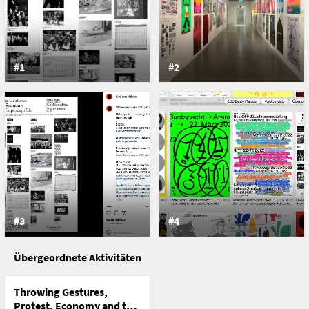
* * *
Ausstellungsdauer: 27. September 2023 bis 3. März 2024
https://www.instagram.com/p/CxKVHFPMAeQ/
#1
#2
https://100-beste-plakate.de/plakate/throwing-
Jury
Kotte, Barbara
,
Yvo Hählen
,
Thomas Kronbichler
,
Wolfgang Ortner
,
Antonia Terhedebrügge
Preisverleihung
Museum für Angewandte Kunst, Wien, Österreich
#3
#4
Übergeordnete Aktivitäten
Throwing Gestures,
Protest, Economy and the