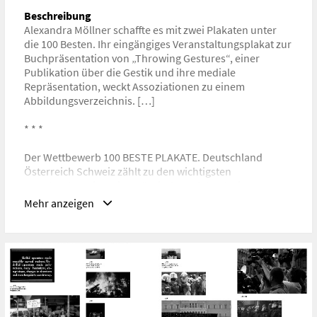
Beschreibung
Alexandra Möllner schaffte es mit zwei Plakaten unter
die 100 Besten. Ihr eingängiges Veranstaltungsplakat zur
Buchpräsentation von „Throwing Gestures“, einer
Publikation über die Gestik und ihre mediale
Repräsentation, weckt Assoziationen zu einem
Abbildungsverzeichnis. […]
* * *
Der Wettbewerb 100 BESTE PLAKATE. Deutschland
Österreich Schweiz zählt zu den wichtigsten
Impulsgebern im zeitgenössischen Plakatdesign. Dass
dieses deutlich mehr zu bieten hat, als Bildinhalte
Mehr anzeigen
publikumswirksam auf öffentliche Werbeflächen zu
packen, zeigt auch dieses Jahr die Ausstellungsreihe der
100 Besten.
Ein wahrer Spannungsbogen an typografischen
Konzepten erwartet die Besucher*innen – von perfekter
Spationierung bis hin zur Demontage aller
schriftbildlichen Lehrsätze. Die Palette reicht von der