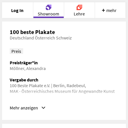
Log In
mehr
Showroom
Lehre
Portfolio
Image
Cloud
Chat
100 beste Plakate
Deutschland Österreich Schweiz
Meet
Recherche
Hilfe
Preis
Preisträger*in
Möllner, Alexandra
Vergabe durch
100 Beste Plakate e.V. | Berlin, Radebeul
,
MAK - Österreichisches Museum für Angewandte Kunst
Schlagwörter
Mehr anzeigen
Grafikdesign, Typographie, Kulturwissenschaft
URL
https://www.mak.at/programm/ausstellungen/100_beste_pl