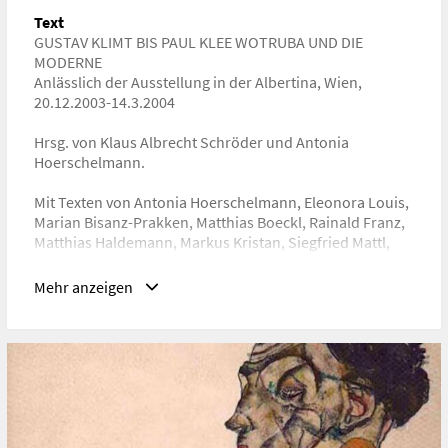
Text
URL
GUSTAV KLIMT BIS PAUL KLEE WOTRUBA UND DIE
https://www.albertina.at/forschung/malerei-
MODERNE
skulptur/publikationen/gustav-klimt-bis-paul-klee-
Anlässlich der Ausstellung in der Albertina, Wien,
wotruba-und-die-moderne/
20.12.2003-14.3.2004
Hrsg. von Klaus Albrecht Schröder und Antonia
Hoerschelmann.
Mit Texten von Antonia Hoerschelmann, Eleonora Louis,
Marian Bisanz-Prakken, Matthias Boeckl, Rainald Franz,
Matthias Haldemann, Markus Kristan, Siegfried Mattl,
Marietta Mautner Markhof, Gabriela Nagler, Nicole
Pfister Fetz, Bernadette Reinhold, Klaus Albrecht
Mehr anzeigen
Schröder, Alice Strobl, Alfred Weidinger
Wien: Albertina, 2003. - 299 S.: Ill.
ISBN 3-932353-83-8
Band, Seiten
70-81