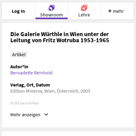
Log In
mehr
Showroom
Lehre
Portfolio
Image
Cloud
Chat
Die Galerie Würthle in Wien unter der
Leitung von Fritz Wotruba 1953-1965
Meet
Recherche
Hilfe
Artikel
Autor*in
Bernadette Reinhold
Verlag, Ort, Datum
Edition Minerva, Wien, Österreich, 2003
Schlagwörter
Kunstgeschichte, Zeitgeschichte, Kulturgeschichte,
Mehr anzeigen
Literaturgeschichte
ISBN/ISSN/ISMN, DOI
ISBN/ISSN/ISMN:
ISBN 3-932353-83-8