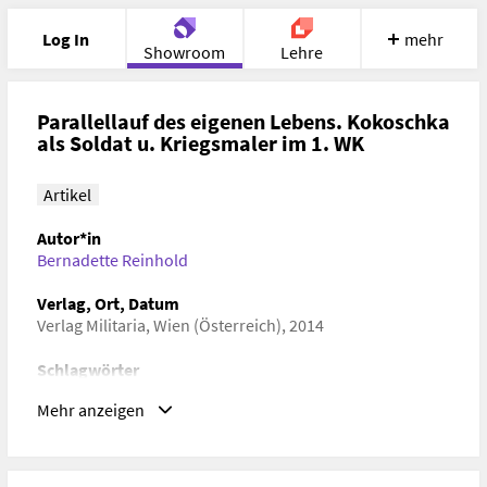
Log In
mehr
Showroom
Lehre
Portfolio
Image
Cloud
Chat
Parallellauf des eigenen Lebens. Kokoschka
als Soldat u. Kriegsmaler im 1. WK
Meet
Recherche
Hilfe
Artikel
Autor*in
Bernadette Reinhold
Verlag, Ort, Datum
Verlag Militaria, Wien (Österreich), 2014
Schlagwörter
Kulturgeschichte, Kunstgeschichte
Mehr anzeigen