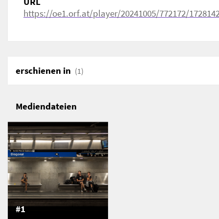
URL
https://oe1.orf.at/player/20241005/772172/172814
erschienen in
(1)
Mediendateien
#1