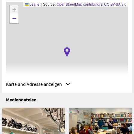
Leaflet
|
Source:
OpenStreetMap contributors
,
CC BY-SA 3.0
+
−
Karte und Adresse anzeigen
Mediendateien
Adresse
Technisches Museum, Wien, Österreich
Linzer Straße 5