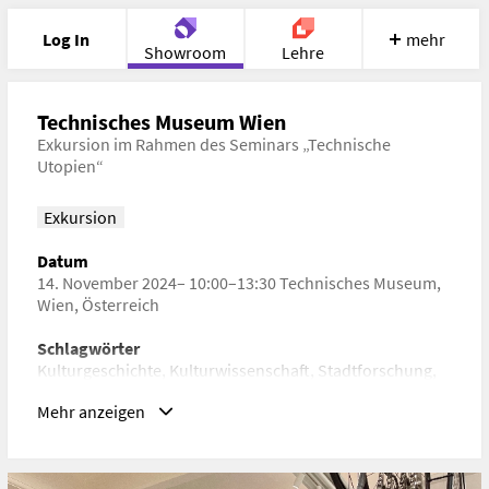
Log In
mehr
Showroom
Lehre
Portfolio
Image
Cloud
Chat
Technisches Museum Wien
Exkursion im Rahmen des Seminars „Technische
Utopien“
Meet
Recherche
Hilfe
Exkursion
Datum
14. November 2024– 10:00–13:30 Technisches Museum,
Wien, Österreich
Schlagwörter
Kulturgeschichte, Kulturwissenschaft, Stadtforschung,
Stadtgeschichte, Verkehrstechnik
Mehr anzeigen
URL
https://base.uni-ak.ac.at/courses/2024W/S04501/