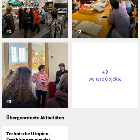
1140 Wien
Österreich
#1
#2
+2
weitere Objekte
#3
Übergeordnete Aktivitäten
Technische Utopien –
Erzählungen aus der